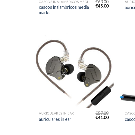
€
63.00
CASCOS INALAMBRICOS MEDIA MARKT
AURI
€
45.00
cascos inalambricos media
auric
markt
€
57.00
AURICULARES IN EAR
CASC
€
41.00
auriculares in ear
casc