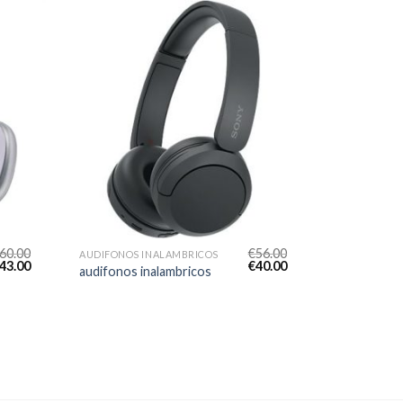
60.00
€
56.00
AUDIFONOS INALAMBRICOS
43.00
€
40.00
audifonos inalambricos