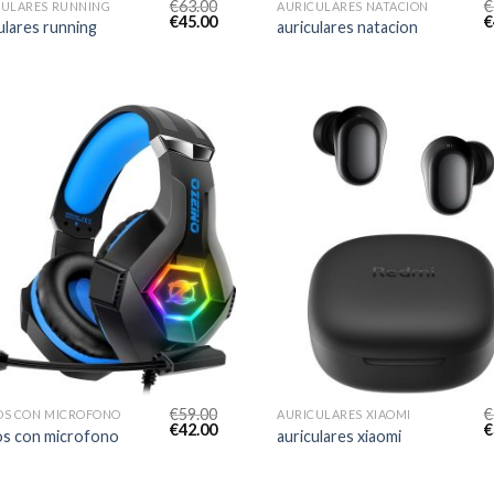
€
63.00
€
CULARES RUNNING
AURICULARES NATACION
€
45.00
€
ulares running
auriculares natacion
€
59.00
€
OS CON MICROFONO
AURICULARES XIAOMI
€
42.00
€
os con microfono
auriculares xiaomi