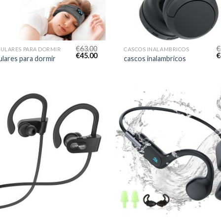
€
63.00
€
CULARES PARA DORMIR
CASCOS INALAMBRICOS
€
45.00
€
ulares para dormir
cascos inalambricos