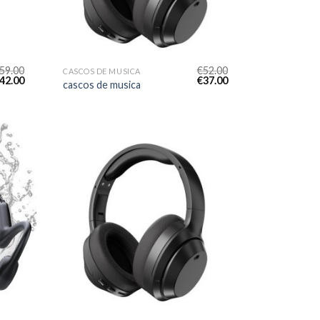
59.00
€
52.00
CASCOS DE MUSICA
42.00
€
37.00
cascos de musica