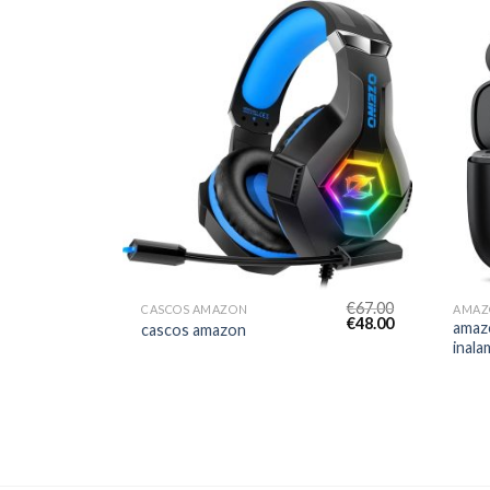
€
67.00
CASCOS AMAZON
€
48.00
amazo
cascos amazon
inala