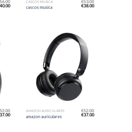
56.00
€
53.00
CASCOS MUSICA
40.00
€
38.00
cascos musica
52.00
€
52.00
AMAZON AURICULARES
37.00
€
37.00
amazon auriculares