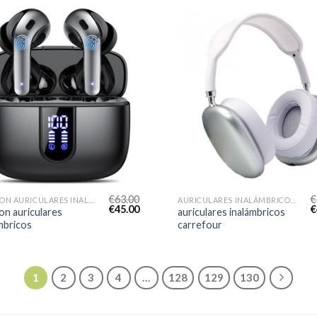
€
63.00
€
AMAZON AURICULARES INALAMBRICOS
AURICULARES INALÁMBRICOS CARREFOUR
€
45.00
€
n auriculares
auriculares inalámbricos
mbricos
carrefour
1
2
3
4
…
128
129
130