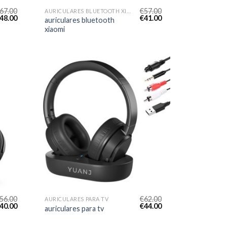
67.00
€
57.00
AURICULARES BLUETOOTH XIAOMI
48.00
€
41.00
auriculares bluetooth
xiaomi
56.00
€
62.00
AURICULARES PARA TV
40.00
€
44.00
auriculares para tv