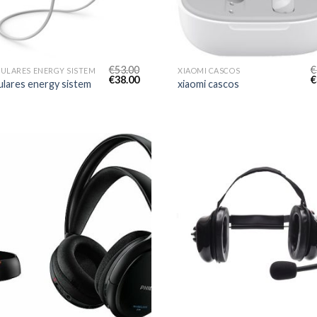
€
53.00
€
ULARES ENERGY SISTEM
XIAOMI CASCOS
€
38.00
€
ulares energy sistem
xiaomi cascos