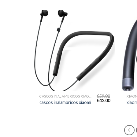
€
59.00
CASCOS INALAMBRICOS XIAOMI
XIAOM
€
42.00
cascos inalambricos xiaomi
xiaom