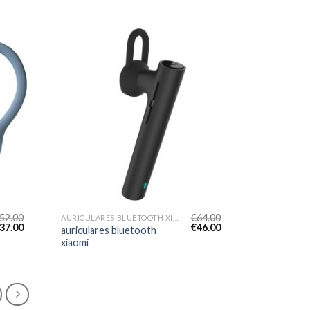
52.00
€
64.00
AURICULARES BLUETOOTH XIAOMI
37.00
€
46.00
auriculares bluetooth
xiaomi