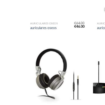
€
64.00
AURICULARES OSEOS
AURIC
€
46.00
auriculares oseos
auric