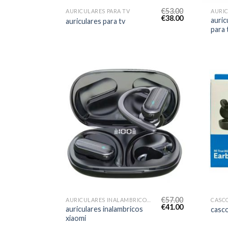
€
53.00
AURICULARES PARA TV
€
38.00
auric
auriculares para tv
para 
€
57.00
AURICULARES INALAMBRICOS XIAOMI
CASCO
€
41.00
auriculares inalambricos
casco
xiaomi