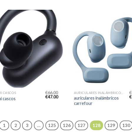
€
66.00
€
I CASCOS
AURICULARES INALÁMBRICOS CARREFOUR
€
47.00
€
auriculares inalámbricos
i cascos
carrefour
1
2
3
…
125
126
127
128
129
130