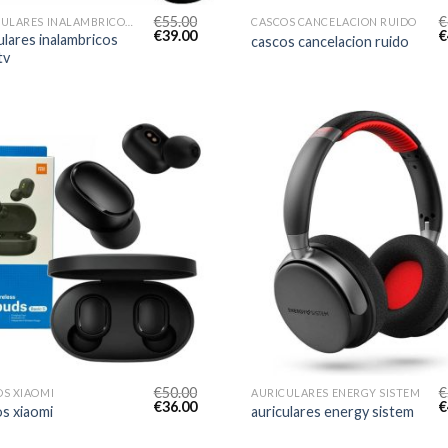
€
55.00
€
AURICULARES INALAMBRICOS PARA TV
CASCOS CANCELACION RUIDO
€
39.00
€
ulares inalambricos
cascos cancelacion ruido
tv
€
50.00
€
S XIAOMI
AURICULARES ENERGY SISTEM
€
36.00
€
s xiaomi
auriculares energy sistem