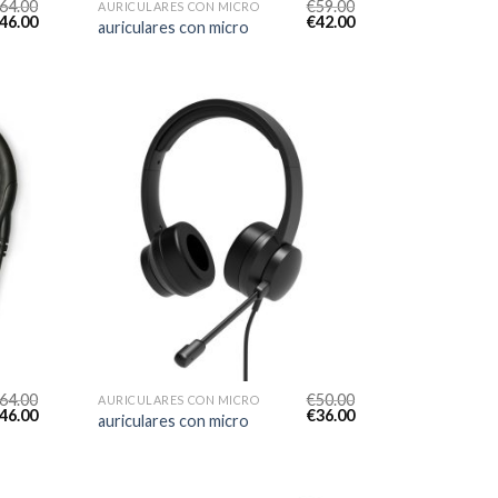
64.00
€
59.00
AURICULARES CON MICRO
46.00
€
42.00
auriculares con micro
64.00
€
50.00
AURICULARES CON MICRO
46.00
€
36.00
auriculares con micro