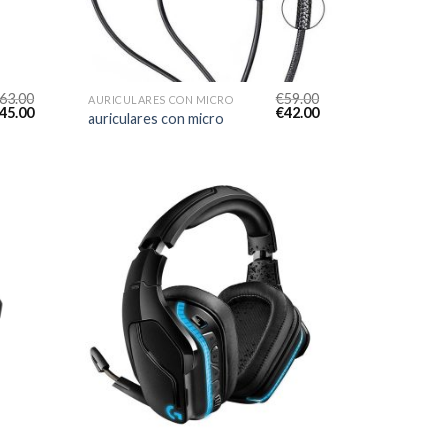
63.00
€
59.00
AURICULARES CON MICRO
45.00
€
42.00
auriculares con micro