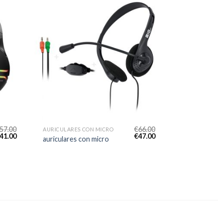
57.00
€
66.00
AURICULARES CON MICRO
41.00
€
47.00
auriculares con micro