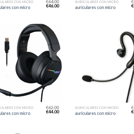
€
64.00
€
CULARES CON MICRO
AURICULARES CON MICRO
€
46.00
€
ulares con micro
auriculares con micro
€
62.00
€
CULARES CON MICRO
AURICULARES CON MICRO
€
44.00
€
ulares con micro
auriculares con micro