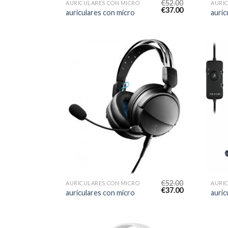
€
52.00
AURICULARES CON MICRO
AURI
€
37.00
auriculares con micro
auric
€
52.00
AURICULARES CON MICRO
AURI
€
37.00
auriculares con micro
auric