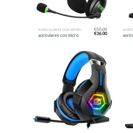
€
50.00
AURICULARES CON MICRO
AURI
€
36.00
auriculares con micro
auric