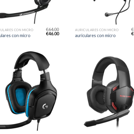
€
64.00
€
CULARES CON MICRO
AURICULARES CON MICRO
€
46.00
€
ulares con micro
auriculares con micro