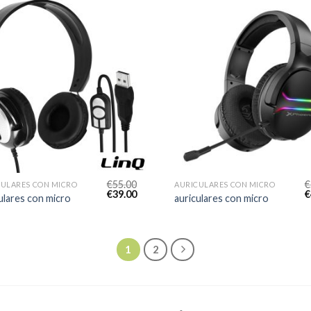
€
55.00
€
CULARES CON MICRO
AURICULARES CON MICRO
€
39.00
€
ulares con micro
auriculares con micro
1
2