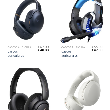
€
67.00
€
66.00
CASCOS AURICULARES
CASCOS AURICULARES
€
48.00
€
47.00
cascos
cascos
auriculares
auriculares