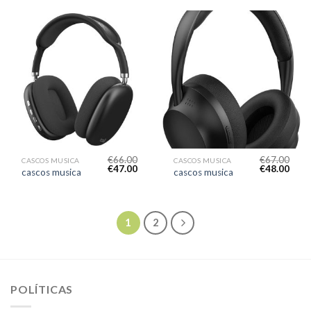
€
66.00
€
67.00
CASCOS MUSICA
CASCOS MUSICA
€
47.00
€
48.00
cascos musica
cascos musica
1
2
POLÍTICAS