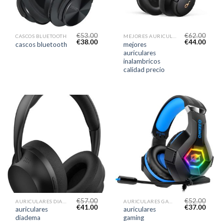
€
53.00
€
62.00
CASCOS BLUETOOTH
MEJORES AURICULARES INALAMBRICOS CALIDAD PRECIO
€
38.00
€
44.00
mejores
cascos bluetooth
auriculares
inalambricos
calidad precio
€
57.00
€
52.00
AURICULARES DIADEMA BLUETOOTH
AURICULARES GAMING
€
41.00
€
37.00
auriculares
auriculares
diadema
gaming