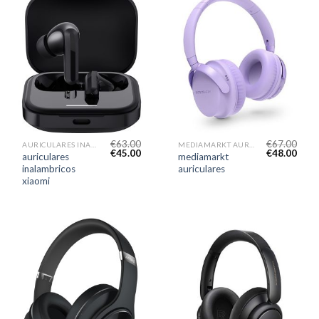
€
63.00
€
67.00
AURICULARES INALAMBRICOS XIAOMI
MEDIAMARKT AURICULARES
€
45.00
€
48.00
auriculares
mediamarkt
inalambricos
auriculares
xiaomi