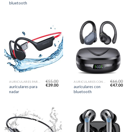
bluetooth
€
55.00
€
66.00
AURICULARES PARA NADAR
AURICULARES CON BLUETOOTH
€
39.00
€
47.00
auriculares para
auriculares con
nadar
bluetooth