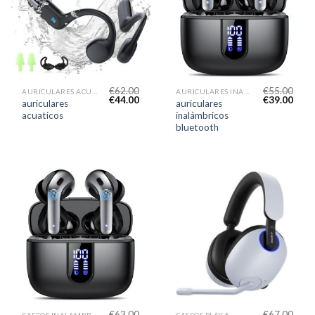
€
62.00
€
55.00
AURICULARES ACUATICOS
AURICULARES INALÁMBRICOS BLUETOOTH
€
44.00
€
39.00
auriculares
auriculares
acuaticos
inalámbricos
bluetooth
€
63.00
€
67.00
CASCOS INALAMBRICOS AMAZON
CASCOS PLAY 5