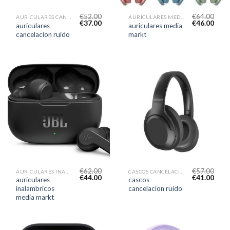
€
52.00
€
64.00
AURICULARES CANCELACION RUIDO
AURICULARES MEDIA MARKT
€
37.00
€
46.00
auriculares
auriculares media
cancelacion ruido
markt
€
62.00
€
57.00
AURICULARES INALAMBRICOS MEDIA MARKT
CASCOS CANCELACION RUIDO
€
44.00
€
41.00
auriculares
cascos
inalambricos
cancelacion ruido
media markt