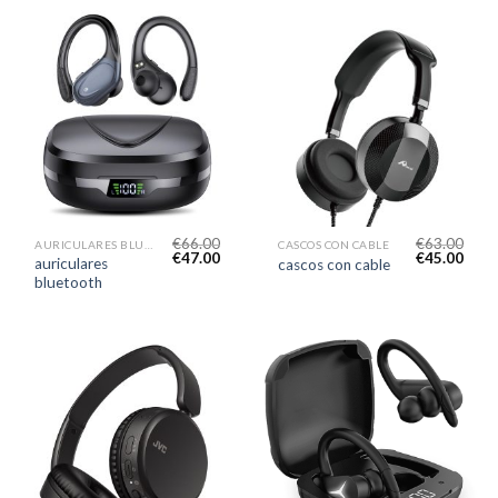
€
66.00
€
63.00
AURICULARES BLUETOOTH
CASCOS CON CABLE
€
47.00
€
45.00
auriculares
cascos con cable
bluetooth