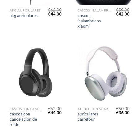
€
62.00
€
59.00
AKG AURICULARES
CASCOS INALAMBRICOS XIAOMI
€
44.00
€
42.00
cascos
akg auriculares
inalambricos
xiaomi
€
62.00
€
50.00
CASCOS CON CANCELACIÓN DE RUIDO
AURICULARES CARREFOUR
€
44.00
€
36.00
cascos con
auriculares
cancelación de
carrefour
ruido