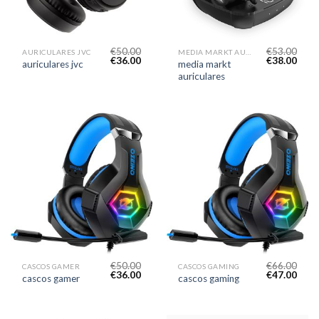
€
50.00
€
53.00
AURICULARES JVC
MEDIA MARKT AURICULARES
€
36.00
€
38.00
media markt
auriculares jvc
auriculares
€
50.00
€
66.00
CASCOS GAMER
CASCOS GAMING
€
36.00
€
47.00
cascos gamer
cascos gaming