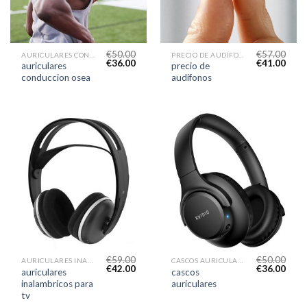
€
50.00
€
57.00
AURICULARES CONDUCCION OSEA
PRECIO DE AUDÍFONOS
€
36.00
€
41.00
auriculares
precio de
conduccion osea
audífonos
€
59.00
€
50.00
AURICULARES INALAMBRICOS PARA TV
CASCOS AURICULARES
€
42.00
€
36.00
auriculares
cascos
inalambricos para
auriculares
tv