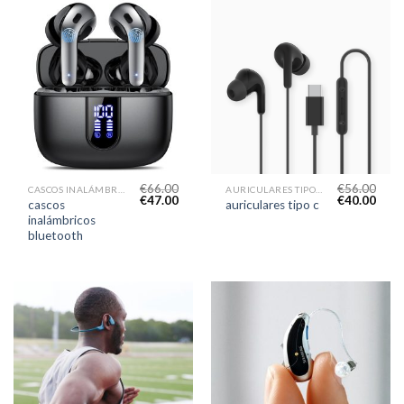
€
66.00
€
56.00
CASCOS INALÁMBRICOS BLUETOOTH
AURICULARES TIPO C
€
47.00
€
40.00
cascos
auriculares tipo c
inalámbricos
bluetooth