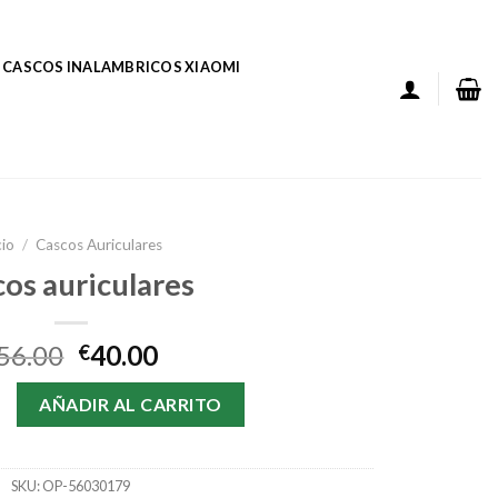
CASCOS INALAMBRICOS XIAOMI
cio
/
Cascos Auriculares
cos auriculares
56.00
40.00
€
lares cantidad
AÑADIR AL CARRITO
SKU:
OP-56030179