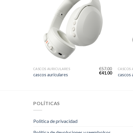
€
56.00
€
57.00
CASCOS AURICULARES
CASCOS 
€
40.00
€
41.00
cascos auriculares
cascos 
POLÍTICAS
Politica de privacidad
Política de devoluciones y reembolsos