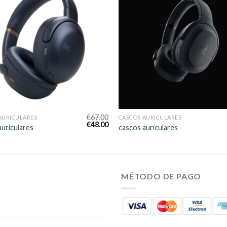
€
67.00
AURICULARES
CASCOS AURICULARES
€
48.00
auriculares
cascos auriculares
MÉTODO DE PAGO