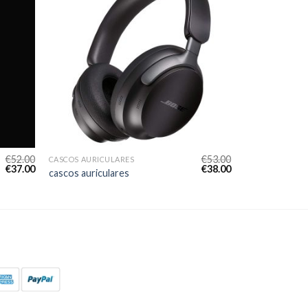
€
52.00
€
53.00
CASCOS AURICULARES
€
37.00
€
38.00
cascos auriculares