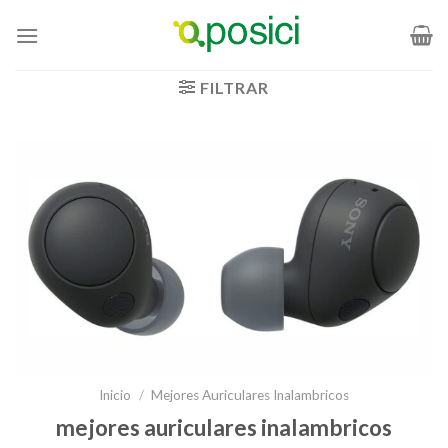
Saltar
al
contenido
FILTRAR
Inicio
/
Mejores Auriculares Inalambricos
mejores auriculares inalambricos