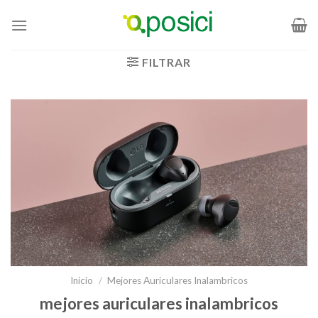
Saltar
al
contenido
FILTRAR
Inicio
/
Mejores Auriculares Inalambricos
mejores auriculares inalambricos