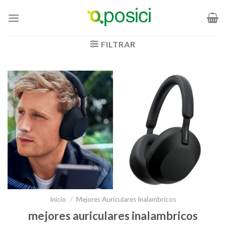
Saltar
al
contenido
FILTRAR
Inicio
/
Mejores Auriculares Inalambricos
mejores auriculares inalambricos