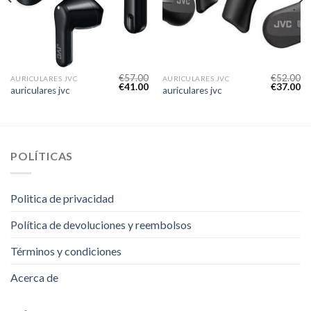
€
57.00
€
52.00
AURICULARES JVC
AURICULARES JVC
€
41.00
€
37.00
auriculares jvc
auriculares jvc
POLÍTICAS
Politica de privacidad
Política de devoluciones y reembolsos
Términos y condiciones
Acerca de