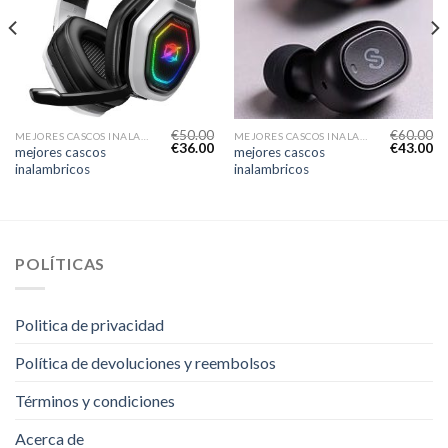
€
50.00
€
60.00
MEJORES CASCOS INALAMBRICOS
MEJORES CASCOS INALAMBRICOS
€
36.00
€
43.00
mejores cascos
mejores cascos
inalambricos
inalambricos
POLÍTICAS
Politica de privacidad
Política de devoluciones y reembolsos
Términos y condiciones
Acerca de