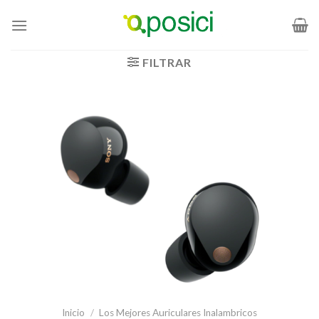
Saltar
al
contenido
FILTRAR
Inicio
/
Los Mejores Auriculares Inalambricos