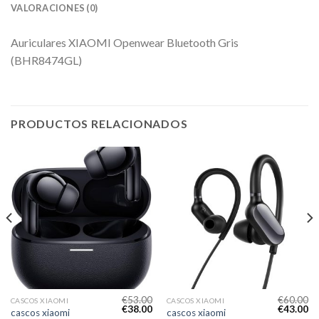
VALORACIONES (0)
Auriculares XIAOMI Openwear Bluetooth Gris
(BHR8474GL)
PRODUCTOS RELACIONADOS
€
53.00
€
60.00
CASCOS XIAOMI
CASCOS XIAOMI
€
38.00
€
43.00
cascos xiaomi
cascos xiaomi