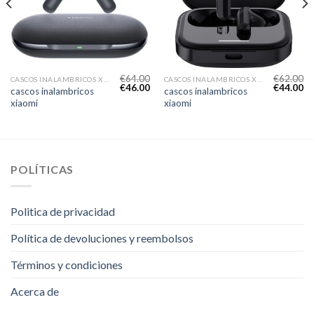
€
64.00
€
62.00
CASCOS INALAMBRICOS XIAOMI
CASCOS INALAMBRICOS XIAOMI
€
46.00
€
44.00
cascos inalambricos
cascos inalambricos
xiaomi
xiaomi
POLÍTICAS
Politica de privacidad
Política de devoluciones y reembolsos
Términos y condiciones
Acerca de