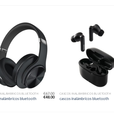
€
67.00
INALÁMBRICOS BLUETOOTH
CASCOS INALÁMBRICOS BLUETOOTH
€
48.00
inalámbricos bluetooth
cascos inalámbricos bluetooth