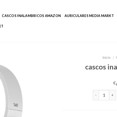
CASCOS INALAMBRICOS AMAZON
AURICULARES MEDIA MARKT
KT
Inicio
/
cascos in
€
cascos inalám