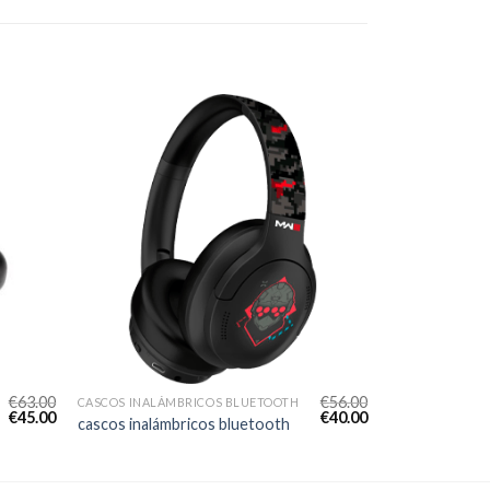
€
63.00
€
56.00
CASCOS INALÁMBRICOS BLUETOOTH
€
45.00
€
40.00
cascos inalámbricos bluetooth