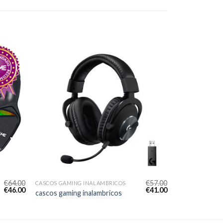
€
64.00
€
57.00
CASCOS GAMING INALAMBRICOS
€
46.00
€
41.00
cascos gaming inalambricos