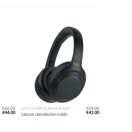
€
62.00
€
59.00
CASCOS CANCELACION RUIDO
€
44.00
€
42.00
cascos cancelacion ruido