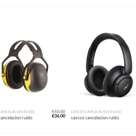
€
50.00
CANCELACION RUIDO
CASCOS CANCELACION RUIDO
€
36.00
cancelacion ruido
cascos cancelacion ruido