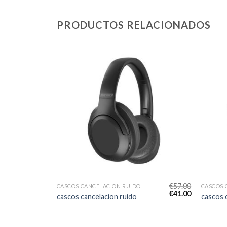
PRODUCTOS RELACIONADOS
€
50.00
€
57.00
CASCOS CANCELACION RUIDO
CASCOS 
€
36.00
€
41.00
cascos cancelacion ruido
cascos 