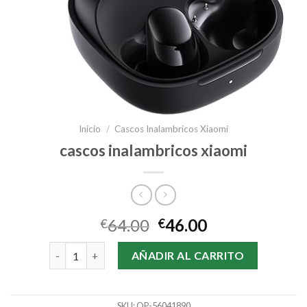
Inicio
/
Cascos Inalambricos Xiaomi
cascos inalambricos xiaomi
64.00
46.00
€
€
cascos inalambricos xiaomi cantidad
AÑADIR AL CARRITO
SKU:
OP-56041890