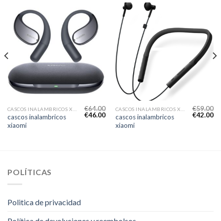
€
64.00
€
59.00
CASCOS INALAMBRICOS XIAOMI
CASCOS INALAMBRICOS XIAOMI
€
46.00
€
42.00
cascos inalambricos
cascos inalambricos
xiaomi
xiaomi
POLÍTICAS
Politica de privacidad
Política de devoluciones y reembolsos