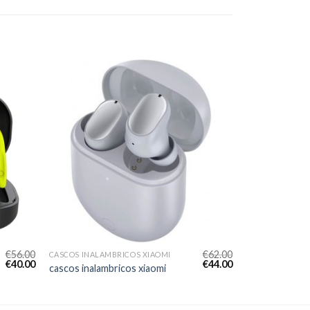
€
56.00
€
62.00
CASCOS INALAMBRICOS XIAOMI
€
40.00
€
44.00
cascos inalambricos xiaomi