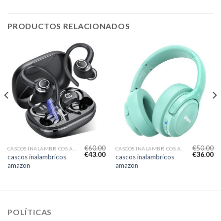
PRODUCTOS RELACIONADOS
€
60.00
€
50.00
CASCOS INALAMBRICOS AMAZON
CASCOS INALAMBRICOS AMAZON
€
43.00
€
36.00
cascos inalambricos
cascos inalambricos
amazon
amazon
POLÍTICAS