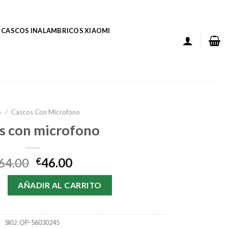
CASCOS INALAMBRICOS XIAOMI
o
/
Cascos Con Microfono
s con microfono
64.00
46.00
€
icrofono cantidad
AÑADIR AL CARRITO
SKU:
OP-56030245