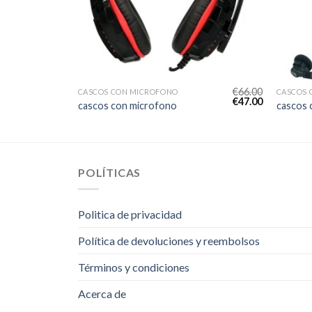
€
59.00
€
66.00
CASCOS CON MICROFONO
CASCOS 
€
42.00
€
47.00
cascos con microfono
cascos 
POLÍTICAS
Politica de privacidad
Política de devoluciones y reembolsos
Términos y condiciones
Acerca de