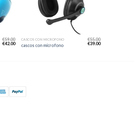
€
59.00
€
55.00
CASCOS CON MICROFONO
€
42.00
€
39.00
cascos con microfono