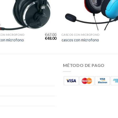
€
67.00
CON MICROFONO
CASCOS CON MICROFONO
€
48.00
con microfono
cascos con microfono
MÉTODO DE PAGO