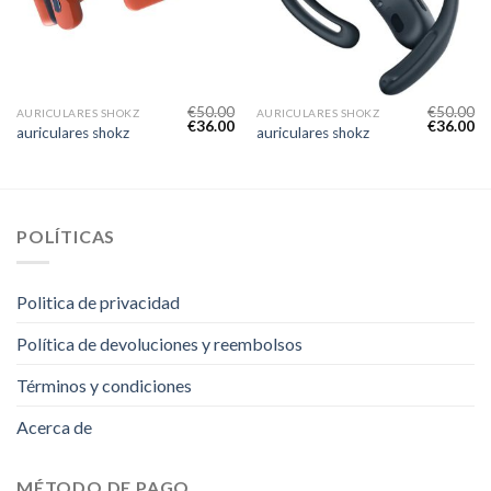
€
50.00
€
50.00
AURICULARES SHOKZ
AURICULARES SHOKZ
€
36.00
€
36.00
auriculares shokz
auriculares shokz
POLÍTICAS
Politica de privacidad
Política de devoluciones y reembolsos
Términos y condiciones
Acerca de
MÉTODO DE PAGO