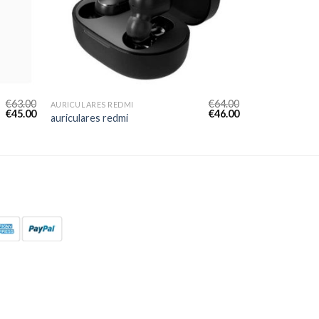
€
63.00
€
64.00
AURICULARES REDMI
€
45.00
€
46.00
auriculares redmi