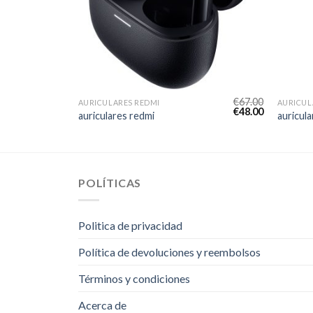
€
57.00
€
67.00
AURICULARES REDMI
AURICUL
€
41.00
€
48.00
auriculares redmi
auricul
POLÍTICAS
Politica de privacidad
Política de devoluciones y reembolsos
Términos y condiciones
Acerca de