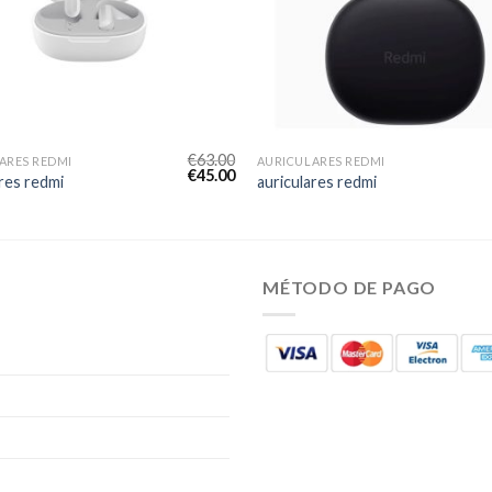
€
63.00
ARES REDMI
AURICULARES REDMI
€
45.00
ares redmi
auriculares redmi
MÉTODO DE PAGO