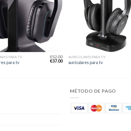
€
52.00
ARES PARA TV
AURICULARES PARA TV
€
37.00
res para tv
auriculares para tv
MÉTODO DE PAGO