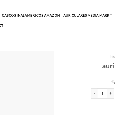
CASCOS INALAMBRICOS AMAZON
AURICULARES MEDIA MARKT
KT
Ini
auri
€
auriculares p