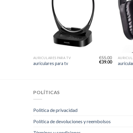
€
52.00
€
55.00
AURICULARES PARA TV
AURICUL
€
37.00
€
39.00
auriculares para tv
auricula
POLÍTICAS
Politica de privacidad
Política de devoluciones y reembolsos
Términos y condiciones