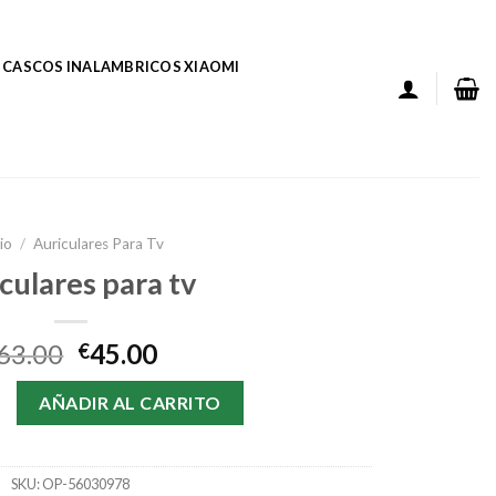
CASCOS INALAMBRICOS XIAOMI
cio
/
Auriculares Para Tv
culares para tv
63.00
45.00
€
ara tv cantidad
AÑADIR AL CARRITO
SKU:
OP-56030978