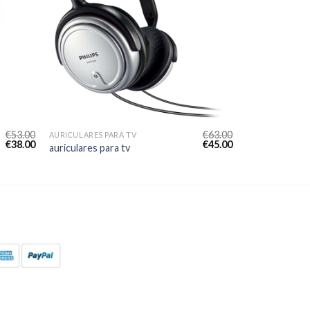
€
53.00
€
63.00
AURICULARES PARA TV
€
38.00
€
45.00
auriculares para tv