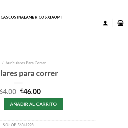
CASCOS INALAMBRICOS XIAOMI
/
Auriculares Para Correr
lares para correr
64.00
46.00
€
ara correr cantidad
AÑADIR AL CARRITO
SKU:
OP-56041998