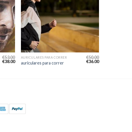
€
53.00
€
50.00
AURICULARES PARA CORRER
€
38.00
€
36.00
auriculares para correr