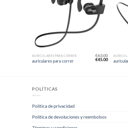
€
57.00
€
63.00
AURICULARES PARA CORRER
AURICUL
€
41.00
€
45.00
auriculares para correr
auricula
POLÍTICAS
Politica de privacidad
Política de devoluciones y reembolsos
Términos y condiciones