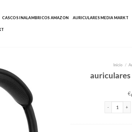
CASCOS INALAMBRICOS AMAZON
AURICULARES MEDIA MARKT
KT
Inicio
/
A
auriculares
€
auriculares i