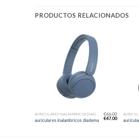
PRODUCTOS RELACIONADOS
€
64.00
€
66.00
AURICULARES INALAMBRICOS DIADEMA
AURICULARES INALAMBRICOS DIADEMA
€
46.00
€
47.00
iadema
auriculares inalambricos diadema
auricul