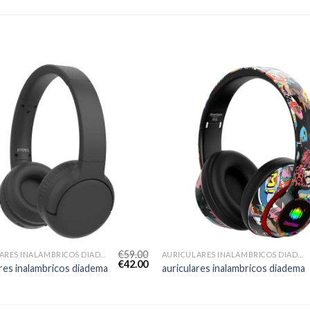
€
59.00
AURICULARES INALAMBRICOS DIADEMA
AURICULARES INALAMBRICOS DIADEMA
€
42.00
ares inalambricos diadema
auriculares inalambricos diadema