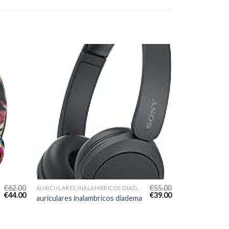
€
62.00
€
55.00
AURICULARES INALAMBRICOS DIADEMA
€
44.00
€
39.00
auriculares inalambricos diadema