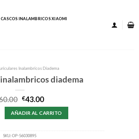
CASCOS INALAMBRICOS XIAOMI
uriculares Inalambricos Diadema
 inalambricos diadema
60.00
43.00
€
nalambricos diadema cantidad
AÑADIR AL CARRITO
SKU:
OP-56030895