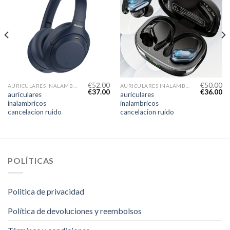
€
52.00
€
50.00
AURICULARES INALAMBRICOS CANCELACION RUIDO
AURICULARES INALAMBRICOS CANCELACION RUIDO
€
37.00
€
36.00
auriculares
auriculares
inalambricos
inalambricos
cancelacion ruido
cancelacion ruido
POLÍTICAS
Politica de privacidad
Política de devoluciones y reembolsos