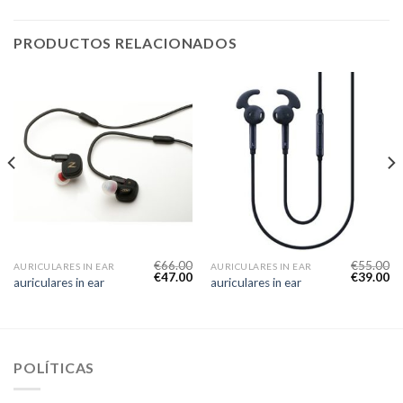
PRODUCTOS RELACIONADOS
€
66.00
€
55.00
AURICULARES IN EAR
AURICULARES IN EAR
€
47.00
€
39.00
auriculares in ear
auriculares in ear
POLÍTICAS