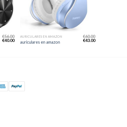
€
56.00
€
60.00
AURICULARES EN AMAZON
€
40.00
€
43.00
auriculares en amazon