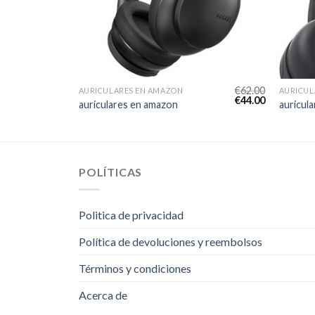
€
63.00
€
62.00
AURICULARES EN AMAZON
AURICUL
€
45.00
€
44.00
auriculares en amazon
auricul
POLÍTICAS
Politica de privacidad
Política de devoluciones y reembolsos
Términos y condiciones
Acerca de