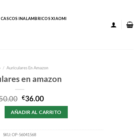
CASCOS INALAMBRICOS XIAOMI
o
/
Auriculares En Amazon
ulares en amazon
50.00
36.00
€
en amazon cantidad
AÑADIR AL CARRITO
SKU:
OP-56041568