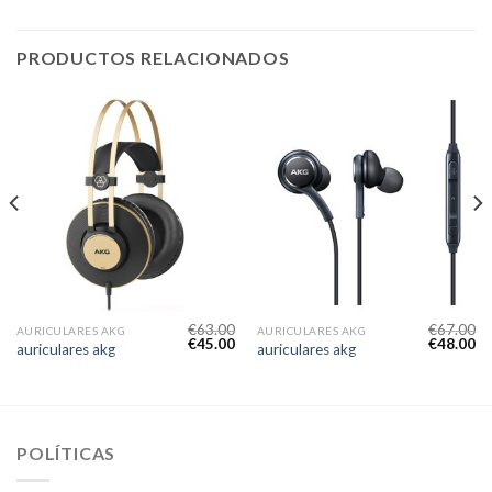
PRODUCTOS RELACIONADOS
€
63.00
€
67.00
AURICULARES AKG
AURICULARES AKG
€
45.00
€
48.00
auriculares akg
auriculares akg
POLÍTICAS