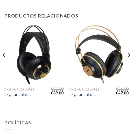
PRODUCTOS RELACIONADOS
€
55.00
€
66.00
AKG AURICULARES
AKG AURICULARES
€
39.00
€
47.00
akg auriculares
akg auriculares
POLÍTICAS